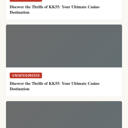
Discover the Thrills of KK55: Your Ultimate Casino
Destination
UNCATEGORIZED
Discover the Thrills of KK55: Your Ultimate Casino
Destination