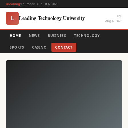
Breaking:
Thursday, August 6, 2026
Thu
Leading Technology University
L
Aug 6, 2026
HOME
NEWS
BUSINESS
TECHNOLOGY
SPORTS
CASINO
CONTACT